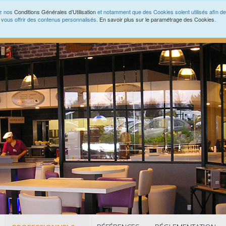
ez nos
Conditions Générales d’Utilisation
et notamment que des Cookies soient utilisés afin de 
de vous offrir des contenus personnalisés.
En savoir plus sur le paramétrage des Cookies
.